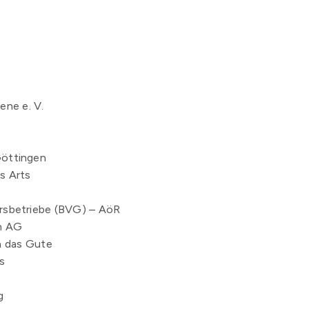
iene e. V.
Göttingen
es Arts
H
hrsbetriebe (BVG) – AöR
n AG
 das Gute
s
g