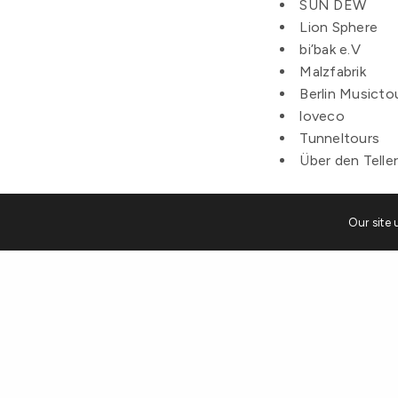
SUN DEW
Lion Sphere
bi’bak e.V
Malzfabrik
Berlin Musicto
loveco
Tunneltours
Über den Teller
Our site 