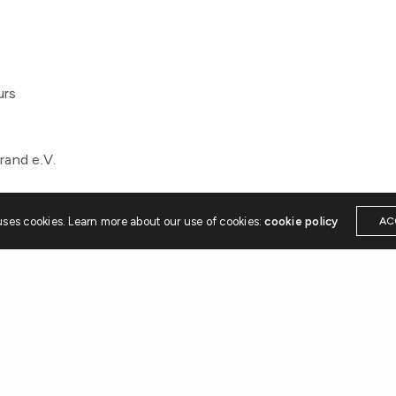
urs
rand e.V.
uses cookies. Learn more about our use of cookies:
cookie policy
AC
Leave a Reply
Your email address will not be published.